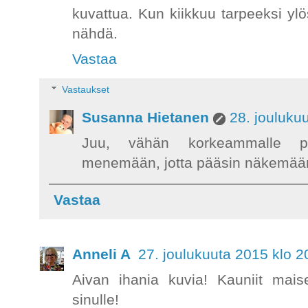
kuvattua. Kun kiikkuu tarpeeksi yl
nähdä.
Vastaa
Vastaukset
Susanna Hietanen
28. jouluku
Juu, vähän korkeammalle pa
menemään, jotta pääsin näkemään 
Vastaa
Anneli A
27. joulukuuta 2015 klo 2
Aivan ihania kuvia! Kauniit mai
sinulle!