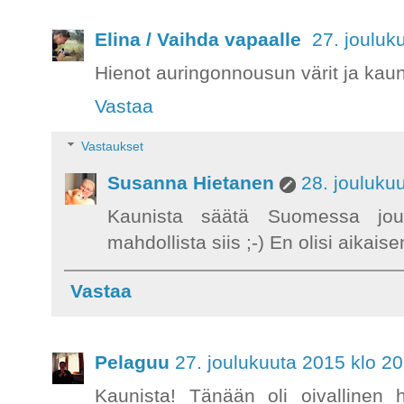
Elina / Vaihda vapaalle
27. jouluk
Hienot auringonnousun värit ja kau
Vastaa
Vastaukset
Susanna Hietanen
28. jouluku
Kaunista säätä Suomessa jo
mahdollista siis ;-) En olisi aikai
Vastaa
Pelaguu
27. joulukuuta 2015 klo 20
Kaunista! Tänään oli oivallinen 