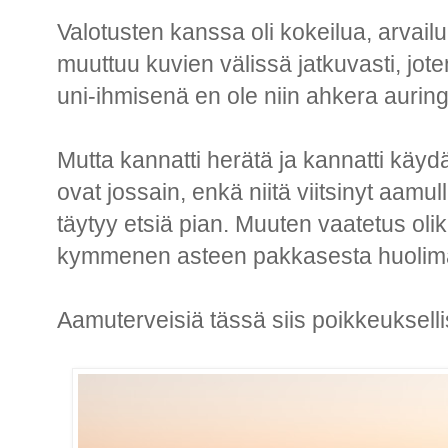
Valotusten kanssa oli kokeilua, arvailua
muuttuu kuvien välissä jatkuvasti, jote
uni-ihmisenä en ole niin ahkera aurin
Mutta kannatti herätä ja kannatti käy
ovat jossain, enkä niitä viitsinyt aamu
täytyy etsiä pian. Muuten vaatetus ol
kymmenen asteen pakkasesta huolimat
Aamuterveisiä tässä siis poikkeuksellise