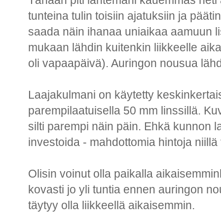
Tänään piti lähtemäni kauemmas het
tunteina tulin toisiin ajatuksiin ja pää
saada näin ihanaa uniaikaa aamuun li
mukaan lähdin kuitenkin liikkeelle aik
oli vapaapäivä). Auringon nousua läh
Laajakulmani on käytetty keskinkertais
parempilaatuisella 50 mm linssillä. Ku
silti parempi näin päin. Ehkä kunnon 
investoida - mahdottomia hintoja niillä 
Olisin voinut olla paikalla aikaisemmink
kovasti jo yli tuntia ennen auringon n
täytyy olla liikkeellä aikaisemmin.