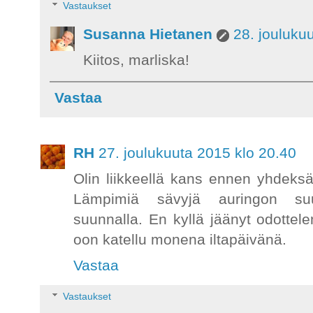
Vastaukset
Susanna Hietanen
28. jouluku
Kiitos, marliska!
Vastaa
RH
27. joulukuuta 2015 klo 20.40
Olin liikkeellä kans ennen yhdeksää
Lämpimiä sävyjä auringon su
suunnalla. En kyllä jäänyt odotte
oon katellu monena iltapäivänä.
Vastaa
Vastaukset