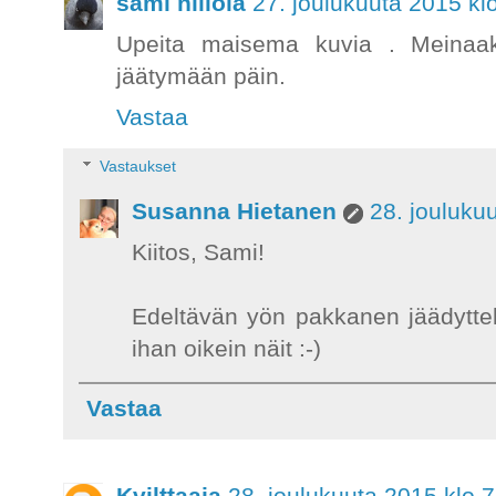
sami niilola
27. joulukuuta 2015 kl
Upeita maisema kuvia . Meinaak
jäätymään päin.
Vastaa
Vastaukset
Susanna Hietanen
28. jouluku
Kiitos, Sami!
Edeltävän yön pakkanen jäädyttel
ihan oikein näit :-)
Vastaa
Kvilttaaja
28. joulukuuta 2015 klo 7