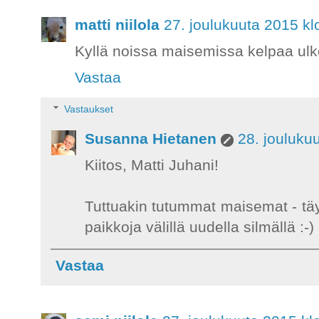
matti niilola
27. joulukuuta 2015 kl
Kyllä noissa maisemissa kelpaa ulkoi
Vastaa
Vastaukset
Susanna Hietanen
28. jouluku
Kiitos, Matti Juhani!
Tuttuakin tutummat maisemat - täyt
paikkoja välillä uudella silmällä :-)
Vastaa