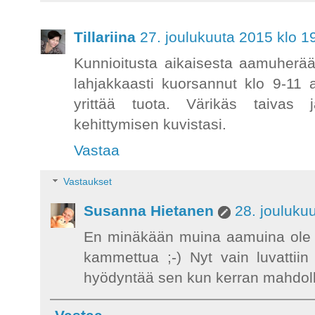
Tillariina
27. joulukuuta 2015 klo 1
Kunnioitusta aikaisesta aamuherää
lahjakkaasti kuorsannut klo 9-11 
yrittää tuota. Värikäs taiva
kehittymisen kuvistasi.
Vastaa
Vastaukset
Susanna Hietanen
28. jouluku
En minäkään muina aamuina ole i
kammettua ;-) Nyt vain luvattii
hyödyntää sen kun kerran mahdolli