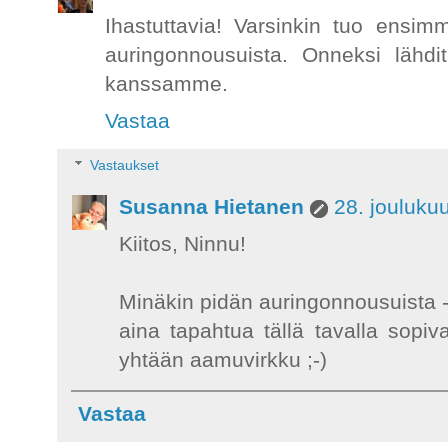
Ihastuttavia! Varsinkin tuo ensi
auringonnousuista. Onneksi lähdi
kanssamme.
Vastaa
Vastaukset
Susanna Hietanen
28. jouluku
Kiitos, Ninnu!
Minäkin pidän auringonnousuista -
aina tapahtua tällä tavalla sopi
yhtään aamuvirkku ;-)
Vastaa