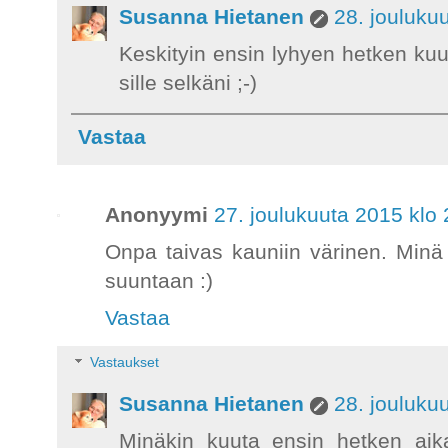
Susanna Hietanen
28. jouluku
Keskityin ensin lyhyen hetken ku
sille selkäni ;-)
Vastaa
Anonyymi
27. joulukuuta 2015 klo
Onpa taivas kauniin värinen. Minä
suuntaan :)
Vastaa
Vastaukset
Susanna Hietanen
28. jouluku
Minäkin kuuta ensin hetken aika