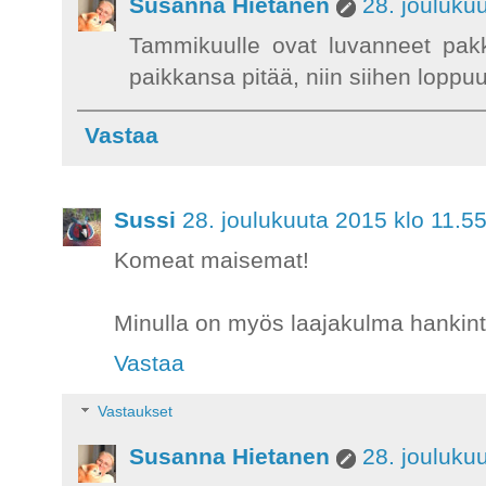
Susanna Hietanen
28. jouluku
Tammikuulle ovat luvanneet pakk
paikkansa pitää, niin siihen loppuu
Vastaa
Sussi
28. joulukuuta 2015 klo 11.5
Komeat maisemat!
Minulla on myös laajakulma hankintal
Vastaa
Vastaukset
Susanna Hietanen
28. jouluku