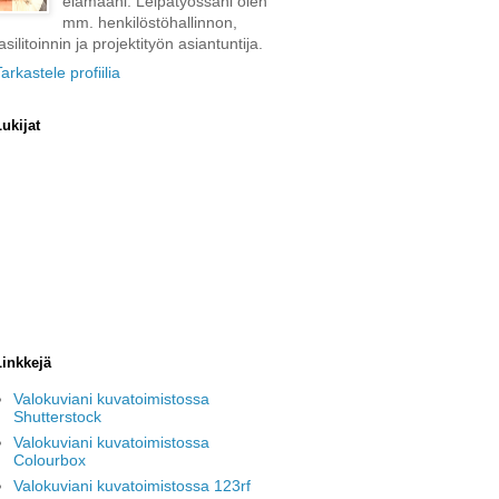
elämääni. Leipätyössäni olen
mm. henkilöstöhallinnon,
asilitoinnin ja projektityön asiantuntija.
arkastele profiilia
ukijat
Linkkejä
Valokuviani kuvatoimistossa
Shutterstock
Valokuviani kuvatoimistossa
Colourbox
Valokuviani kuvatoimistossa 123rf