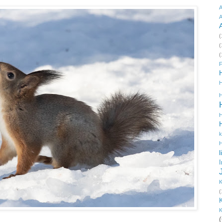
A
A
(
(
(
F
H
H
H
k
H
l
(
K
(