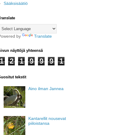
Sääksisäätiö
Translate
Powered by
Translate
Sivun näyttöjä yhteensä
1
2
1
9
9
9
1
uositut tekstit
Aino ilman Jannea
Kantarellit nousevat
piiloistansa