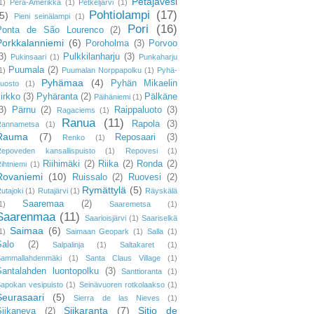
Petäjävesi
1)
Perä-Amerikka
(1)
Petkeljärvi
(1)
Pohtiolampi
(17)
5)
Pieni seinälampi
(1)
Pori
(16)
Ponta de São Lourenco
(2)
Porkkalanniemi
(6)
Poroholma
(3)
Porvoo
3)
Pulkkilanharju
(3)
Pukinsaari
(1)
Punkaharju
Puumala
(2)
1)
Puumalan Norppapolku
(1)
Pyhä-
Pyhämaa
(4)
Pyhän Mikaelin
uosto
(1)
irkko
(3)
Pyhäranta
(2)
Pälkäne
Päihäniemi
(1)
3)
Pärnu
(2)
Raippaluoto
(3)
Ragaciems
(1)
Ranua
(11)
Rapola
(3)
Rannametsa
(1)
Rauma
(7)
Reposaari
(3)
Renko
(1)
epoveden kansallispuisto
(1)
Repovesi
(1)
Riihimäki
(2)
Riika
(2)
Ronda
(2)
ihtniemi
(1)
Rovaniemi
(10)
Ruissalo
(2)
Ruovesi
(2)
Rymättylä
(5)
utajoki
(1)
Rutajärvi
(1)
Räyskälä
Saaremaa
(2)
1)
Saaremetsa
(1)
Saarenmaa
(11)
Saarioisjärvi
(1)
Saariselkä
Saimaa
(6)
1)
Saimaan Geopark
(1)
Salla
(1)
Salo
(2)
Salpalinja
(1)
Saltakaret
(1)
ammallahdenmäki
(1)
Santa Claus Village
(1)
Santalahden luontopolku
(3)
Santtioranta
(1)
apokan vesipuisto
(1)
Seinävuoren rotkolaakso
(1)
Seurasaari
(5)
Sierra de las Nieves
(1)
Siikaranta
(7)
Sitio de
Siikaneva
(2)