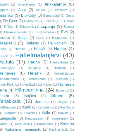
Ankkalampi
(8)
lajärvi
(1)
Ameriikantie
(1)
Assi
(2)
ppara
(1)
Asuka
(1)
Ateneum
(1)
Aulanko
(9)
Björköby
(3)
Bomarsund
(1)
Cesis
De Geer
(2)
1)
Dubrovnik
(1)
Eckerö
(1)
El Chorro
Espanja
(9)
1)
El Tajo
(1)
Elda pank
(1)
Estonia
Evo
(2)
1)
Etu-Ameriikantie
(1)
Etu-Amerikka
(1)
Gauja
(2)
unchal
(1)
Gudu
(1)
Haapamäki
(1)
Haapsalu
(5)
Hailuoto
(2)
Halikonlahti
(3)
Hanko
(4)
Hangö
(3)
altia
(1)
Hamina
(1)
Hattelmalanjärvi
(40)
artola
(1)
Hattula
(17)
Hauho
(5)
Haukanhieta
(1)
aukkajärvi
(1)
Hausjärvi
(1)
Heinisuo
(1)
Heinävesi
(6)
Helsinki
(9)
Helvetinjärven
ansallispuisto
(1)
Herröskatan
(1)
Hirsimäki
(1)
Hämeen
yde Park
(1)
Hyypiökallio
(1)
Häme
(1)
Hämeenlinna
(24)
inna
(4)
Ilomantsi
(1)
Itämeri
(5)
Imatra
(3)
Isojärvi
(2)
Janakkala
(12)
Jurmala
(2)
Jägala
(1)
Kabli
(2)
KGB-museo
(1)
Kahtoilampi
(1)
Kaihiharju
Kallo
(2)
1)
Kaihijärvi
(1)
Kalajoki
(1)
Kalvola
(1)
Kangasala
(3)
Kangassaari
(1)
Kannelmäki
(1)
Kasnäs
antsu
(1)
Karhulinna
(1)
Karhunahas
(1)
6)
Katariinan meripuisto
(2)
Katrinas iezis
(1)