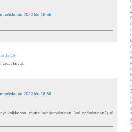
(
(
 maaliskuuta 2022 klo 18.55
(
(
L
k
(
klo 15.19
htavat kuvat.
R
R
R
(
 maaliskuuta 2022 klo 18.56
(
S
änyt kaikkensa, mutta huonomuistinen (vai optimistinen?) ei
S