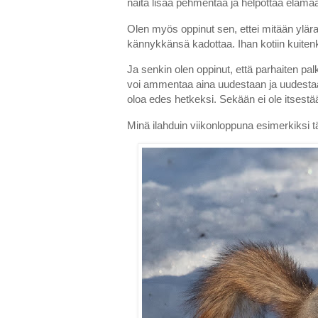
näitä lisää pehmentää ja helpottaa elämään
Olen myös oppinut sen, ettei mitään ylära
kännykkänsä kadottaa. Ihan kotiin kuitenki
Ja senkin olen oppinut, että parhaiten palk
voi ammentaa aina uudestaan ja uudestaan.
oloa edes hetkeksi. Sekään ei ole itsestää
Minä ilahduin viikonloppuna esimerkiksi t