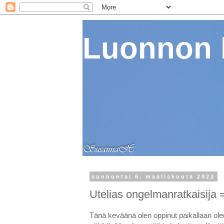
Luonnon 
sunnuntai 6. maaliskuuta 2022
Utelias ongelmanratkaisija 
Tänä keväänä olen oppinut paikallaan olem